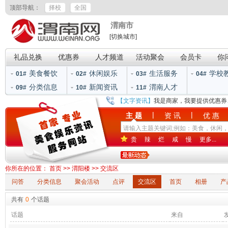
顶部导航：
择校
全国
渭南市
[切换城市]
礼品兑换
优惠券
人才频道
活动聚会
会员卡
你
美食餐饮
休闲娱乐
生活服务
学校
01#
02#
03#
04#
分类信息
新闻资讯
渭南人才
09#
10#
11#
【文字资讯】
我是商家，我要提供优惠券
|
|
主 题
资 讯
优 惠
贵
辣
烂
咸
慢
更多...
你所在的位置：
首页
>>
渭阳楼
>>
交流区
问答
分类信息
聚会活动
点评
交流区
首页
相册
产
共有
0
个话题
话题
来自