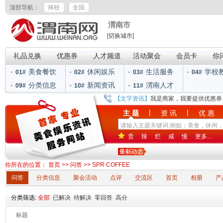
顶部导航：
择校
全国
渭南市
[切换城市]
礼品兑换
优惠券
人才频道
活动聚会
会员卡
你
美食餐饮
休闲娱乐
生活服务
学校
01#
02#
03#
04#
分类信息
新闻资讯
渭南人才
09#
10#
11#
【文字资讯】
我是商家，我要提供优惠券
|
|
主 题
资 讯
优 惠
贵
辣
烂
咸
慢
更多...
你所在的位置：
首页
>>
问答
>>
SPR COFFEE
问答
分类信息
聚会活动
点评
交流区
首页
相册
产
分类筛选:
全部
已解决
待解决
零回答
高分
标题